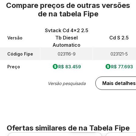
Compare preços de outras versões
de
na tabela Fipe
Svtack Cd 4x2 2.5
Tb Diesel
Cd S 2.5
Versão
Automatico
Código Fipe
023116-9
023121-5
Preço
R$ 83.459
R$ 77.693
Mais detalhes
Versão pesquisada
Ofertas similares de
na Tabela Fipe
Foto 360º