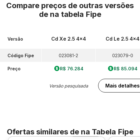
Compare preços de outras versões
de
na tabela Fipe
Cd Xe 2.5 4x4
Cd Le 2.5 4x4
Versão
Código Fipe
023081-2
023079-0
Preço
R$ 76.284
R$ 85.094
Mais detalhes
Versão pesquisada
Ofertas similares de
na Tabela Fipe
Foto 360º