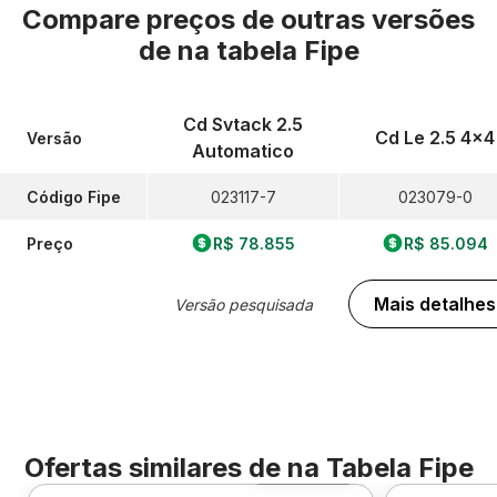
Compare preços de outras versões
de
na tabela Fipe
Cd Svtack 2.5
Cd Le 2.5 4x4
Versão
Automatico
Código Fipe
023117-7
023079-0
Preço
R$ 78.855
R$ 85.094
Mais detalhes
Versão pesquisada
Ofertas similares de
na Tabela Fipe
Foto 360º