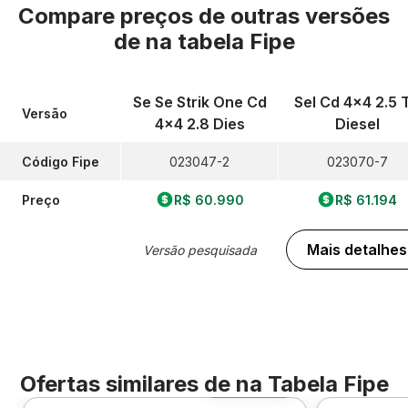
Compare preços de outras versões
de
na tabela Fipe
Se Se Strik One Cd
Sel Cd 4x4 2.5 
Versão
4x4 2.8 Dies
Diesel
Código Fipe
023047-2
023070-7
Preço
R$ 60.990
R$ 61.194
Mais detalhes
Versão pesquisada
Ofertas similares de
na Tabela Fipe
Foto 360º