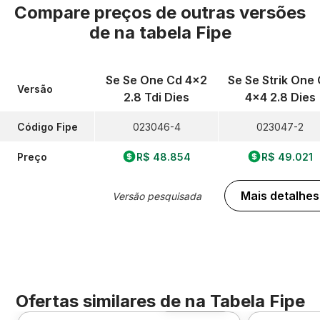
Compare preços de outras versões
de
na tabela Fipe
Se Se One Cd 4x2
Se Se Strik One
Versão
2.8 Tdi Dies
4x4 2.8 Dies
Código Fipe
023046-4
023047-2
Preço
R$ 48.854
R$ 49.021
Mais detalhes
Versão pesquisada
Ofertas similares de
na Tabela Fipe
Foto 360º