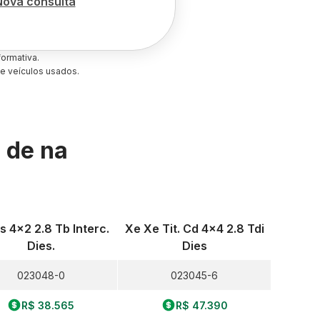
Nova consulta
ormativa.
e veículos usados.
s de
na
s 4x2 2.8 Tb Interc.
Xe Xe Tit. Cd 4x4 2.8 Tdi
Dies.
Dies
023048-0
023045-6
R$ 38.565
R$ 47.390