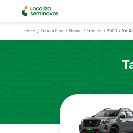
Home
Tabela Fipe
Nissan
Frontier
2003
Xe Xe
/
/
/
/
/
T