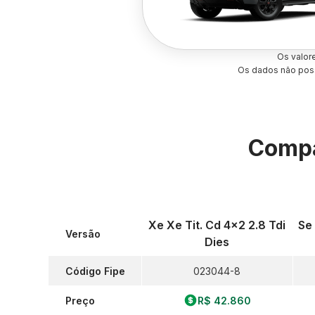
Os valor
Os dados não poss
Compa
Xe Xe Tit. Cd 4x2 2.8 Tdi
Se
Versão
Dies
Código Fipe
023044-8
Preço
R$ 42.860