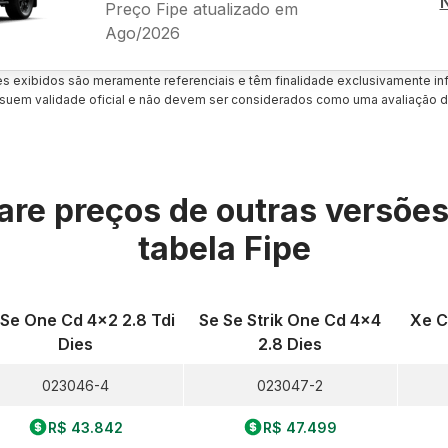
Preço Fipe atualizado em
Ago/2026
es exibidos são meramente referenciais e têm finalidade exclusivamente inf
uem validade oficial e não devem ser considerados como uma avaliação d
re preços de outras versõe
tabela Fipe
 Se One Cd 4x2 2.8 Tdi
Se Se Strik One Cd 4x4
Xe C
Dies
2.8 Dies
023046-4
023047-2
R$ 43.842
R$ 47.499