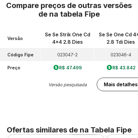
Compare preços de outras versões
de
na tabela Fipe
Se Se Strik One Cd
Se Se One Cd 4
Versão
4x4 2.8 Dies
2.8 Tdi Dies
Código Fipe
023047-2
023046-4
Preço
R$ 47.499
R$ 43.842
Mais detalhes
Versão pesquisada
Ofertas similares de
na Tabela Fipe
Foto 360º