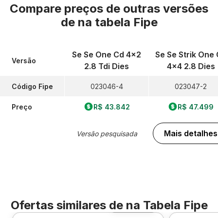
Compare preços de outras versões
de
na tabela Fipe
Se Se One Cd 4x2
Se Se Strik One
Versão
2.8 Tdi Dies
4x4 2.8 Dies
Código Fipe
023046-4
023047-2
Preço
R$ 43.842
R$ 47.499
Mais detalhes
Versão pesquisada
Ofertas similares de
na Tabela Fipe
Foto 360º