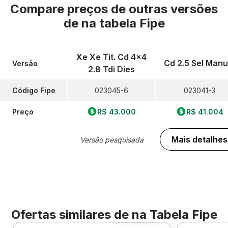
Compare preços de outras versões
de
na tabela Fipe
Xe Xe Tit. Cd 4x4
Cd 2.5 Sel Manu
Versão
2.8 Tdi Dies
Código Fipe
023045-6
023041-3
Preço
R$ 43.000
R$ 41.004
Mais detalhes
Versão pesquisada
Ofertas similares de
na Tabela Fipe
Foto 360º