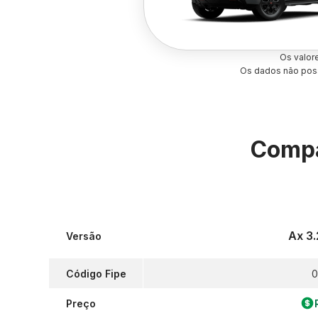
Os valor
Os dados não poss
Compa
Ax 3.
Versão
Código Fipe
0
Preço