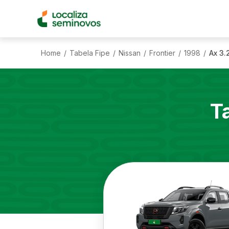
Home
Tabela Fipe
Nissan
Frontier
1998
Ax 3.
/
/
/
/
/
T