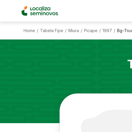
Home
Tabela Fipe
Miura
Picape
1997
Bg-Truc
/
/
/
/
/