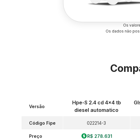
Os valor
Os dados não poss
Compa
Hpe-S 2.4 cd 4x4 tb
Gl
Versão
diesel automatico
Código Fipe
022214-3
Preço
R$ 278.631