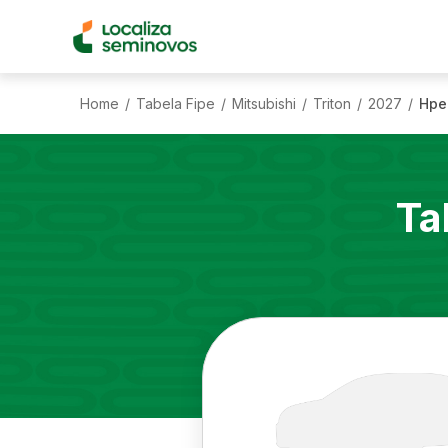
Home
Tabela Fipe
Mitsubishi
Triton
2027
Hpe
/
/
/
/
/
Ta