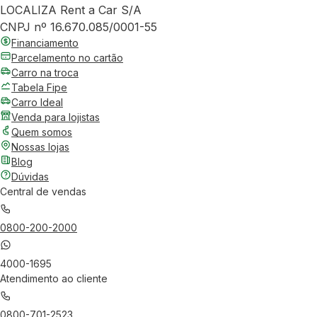
LOCALIZA Rent a Car S/A
CNPJ nº 16.670.085/0001-55
Financiamento
Parcelamento no cartão
Carro na troca
Tabela Fipe
Carro Ideal
Venda para lojistas
Quem somos
Nossas lojas
Blog
Dúvidas
Central de vendas
0800-200-2000
4000-1695
Atendimento ao cliente
0800-701-2523