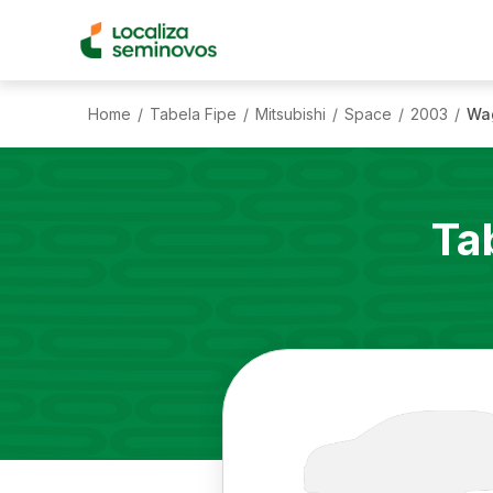
Home
Tabela Fipe
Mitsubishi
Space
2003
Wag
/
/
/
/
/
Ta