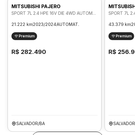
MITSUBISHI PAJERO
MITSUBISH
SPORT 7L 2.4 HPE 16V DIE 4WD AUTOMATICO
21.222 km
2023/2024
AUTOMAT.
43.379 km
2
Premium
Premium
R$ 282.490
R$ 256.
SALVADOR/BA
SALVADOR