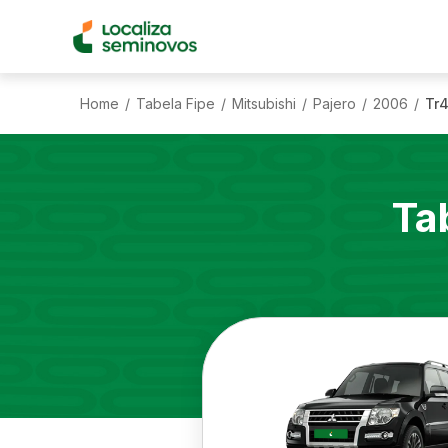
Home
Tabela Fipe
Mitsubishi
Pajero
2006
Tr4
/
/
/
/
/
Ta