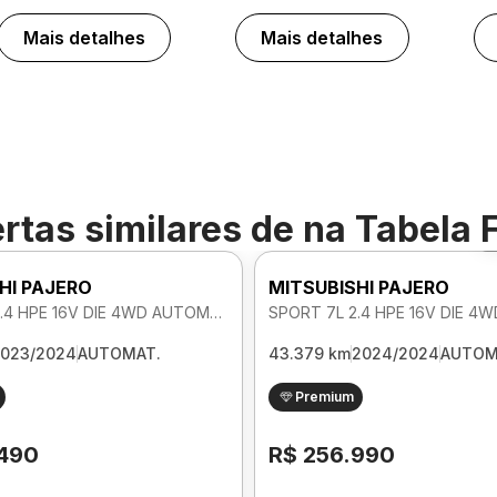
Mais detalhes
Mais detalhes
rtas similares de
na Tabela 
HI PAJERO
MITSUBISHI PAJERO
SPORT 7L 2.4 HPE 16V DIE 4WD AUTOMATICO
023/2024
AUTOMAT.
43.379 km
2024/2024
AUTOM
Premium
.490
R$ 256.990