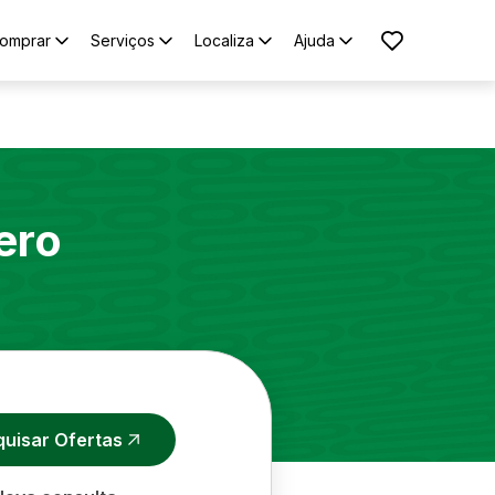
omprar
Serviços
Localiza
Ajuda
ero
quisar Ofertas