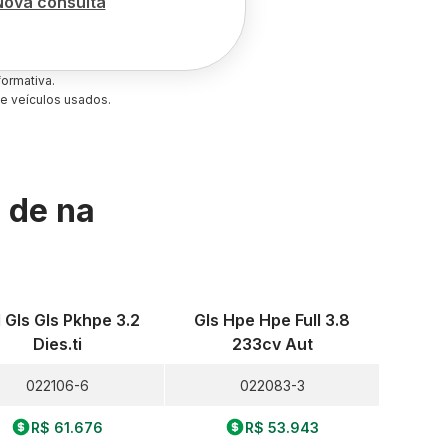
Nova consulta
ormativa.
e veículos usados.
s de
na
l Gls Gls Pkhpe 3.2
Gls Hpe Hpe Full 3.8
Dies.ti
233cv Aut
022106-6
022083-3
R$ 61.676
R$ 53.943