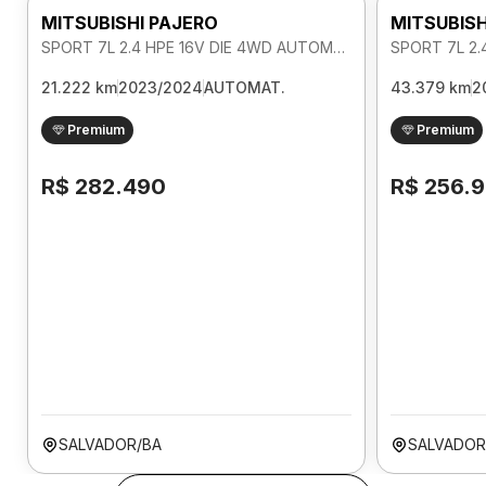
MITSUBISHI PAJERO
MITSUBISH
SPORT 7L 2.4 HPE 16V DIE 4WD AUTOMATICO
21.222 km
2023/2024
AUTOMAT.
43.379 km
2
Premium
Premium
R$ 282.490
R$ 256.
SALVADOR/BA
SALVADOR