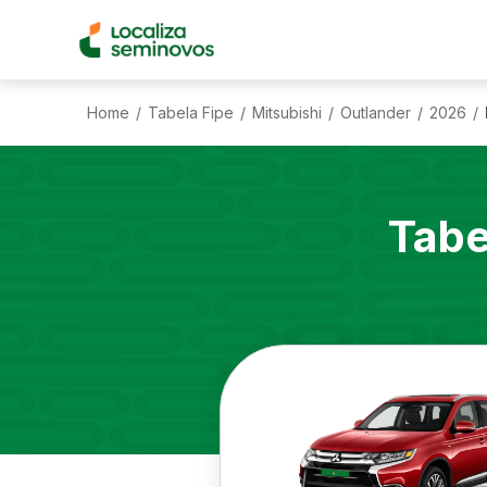
Home
Tabela Fipe
Mitsubishi
Outlander
2026
/
/
/
/
/
Tabe