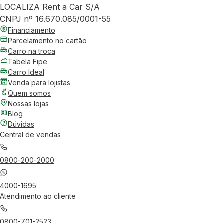
LOCALIZA Rent a Car S/A
CNPJ nº 16.670.085/0001-55
Financiamento
Parcelamento no cartão
Carro na troca
Tabela Fipe
Carro Ideal
Venda para lojistas
Quem somos
Nossas lojas
Blog
Dúvidas
Central de vendas
0800-200-2000
4000-1695
Atendimento ao cliente
0800-701-2523