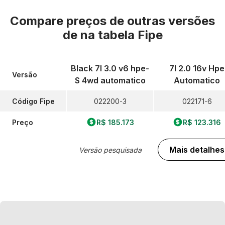
Compare preços de outras versões
de
na tabela Fipe
Black 7l 3.0 v6 hpe-
7l 2.0 16v Hpe
Versão
S 4wd automatico
Automatico
Código Fipe
022200-3
022171-6
Preço
R$ 185.173
R$ 123.316
Mais detalhes
Versão pesquisada