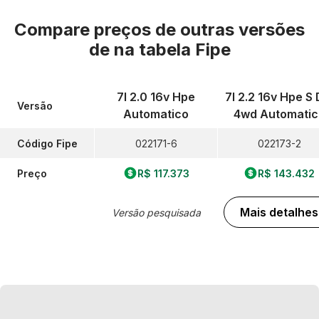
Compare preços de outras versões
de
na tabela Fipe
7l 2.0 16v Hpe
7l 2.2 16v Hpe S 
Versão
Automatico
4wd Automatic
Código Fipe
022171-6
022173-2
Preço
R$ 117.373
R$ 143.432
Mais detalhes
Versão pesquisada