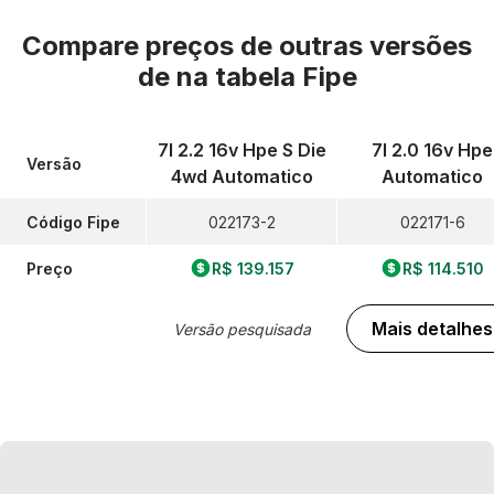
Compare preços de outras versões
de
na tabela Fipe
7l 2.2 16v Hpe S Die
7l 2.0 16v Hpe
Versão
4wd Automatico
Automatico
Código Fipe
022173-2
022171-6
Preço
R$ 139.157
R$ 114.510
Mais detalhes
Versão pesquisada