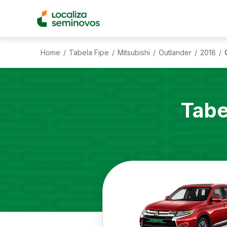
Home
Tabela Fipe
Mitsubishi
Outlander
2018
/
/
/
/
/
Tabe