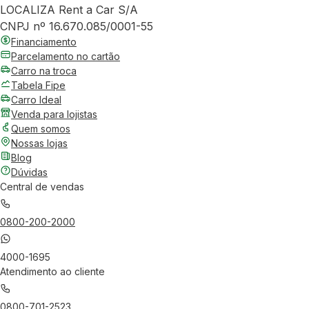
LOCALIZA Rent a Car S/A
CNPJ nº 16.670.085/0001-55
Financiamento
Parcelamento no cartão
Carro na troca
Tabela Fipe
Carro Ideal
Venda para lojistas
Quem somos
Nossas lojas
Blog
Dúvidas
Central de vendas
0800-200-2000
4000-1695
Atendimento ao cliente
0800-701-2523