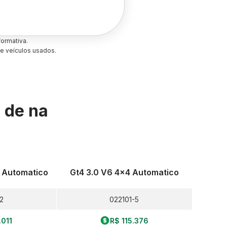
ormativa.
e veículos usados.
s de
na
d Automatico
Gt4 3.0 V6 4x4 Automatico
2
022101-5
.011
R$ 115.376