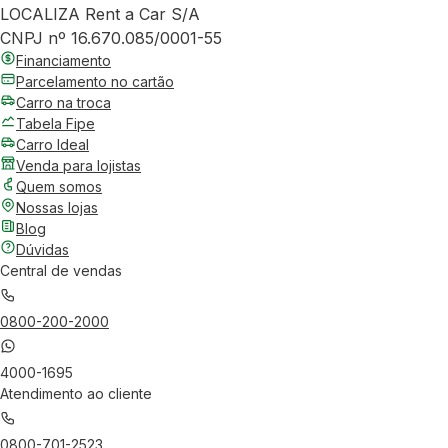
LOCALIZA Rent a Car S/A
CNPJ nº 16.670.085/0001-55
Financiamento
Parcelamento no cartão
Carro na troca
Tabela Fipe
Carro Ideal
Venda para lojistas
Quem somos
Nossas lojas
Blog
Dúvidas
Central de vendas
0800-200-2000
4000-1695
Atendimento ao cliente
0800-701-2523