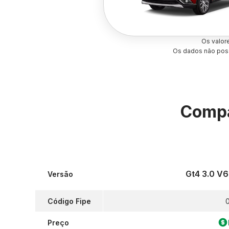
Os valor
Os dados não poss
Compa
Gt4 3.0 V
Versão
Código Fipe
Preço