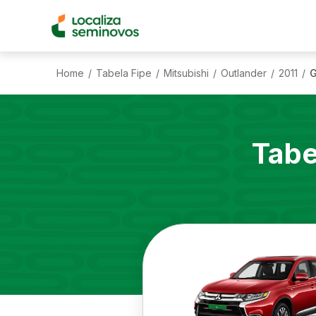
Home
Tabela Fipe
Mitsubishi
Outlander
2011
G
/
/
/
/
/
Tabe