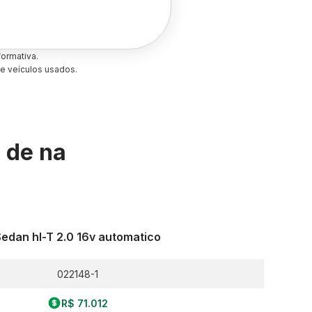
ormativa.
e veículos usados.
s de
na
edan hl-T 2.0 16v automatico
022148-1
R$ 71.012