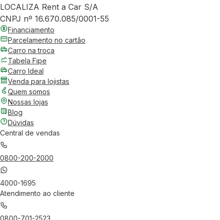
LOCALIZA Rent a Car S/A
CNPJ nº 16.670.085/0001-55
Financiamento
Parcelamento no cartão
Carro na troca
Tabela Fipe
Carro Ideal
Venda para lojistas
Quem somos
Nossas lojas
Blog
Dúvidas
Central de vendas
0800-200-2000
4000-1695
Atendimento ao cliente
0800-701-2523