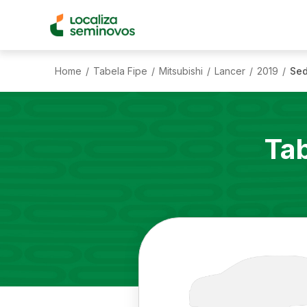
Home
Tabela Fipe
Mitsubishi
Lancer
2019
Sed
/
/
/
/
/
Ta