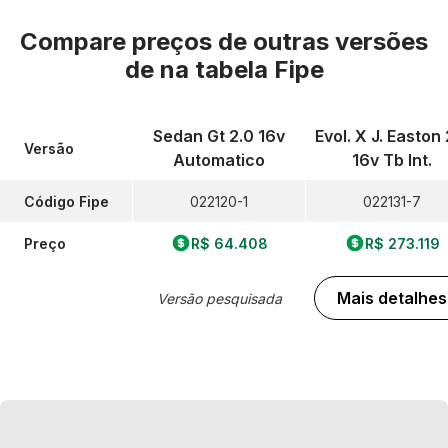
Compare preços de outras versões
de
na tabela Fipe
Sedan Gt 2.0 16v
Evol. X J. Easton 
Versão
Automatico
16v Tb Int.
Código Fipe
022120-1
022131-7
Preço
R$ 64.408
R$ 273.119
Mais detalhes
Versão pesquisada