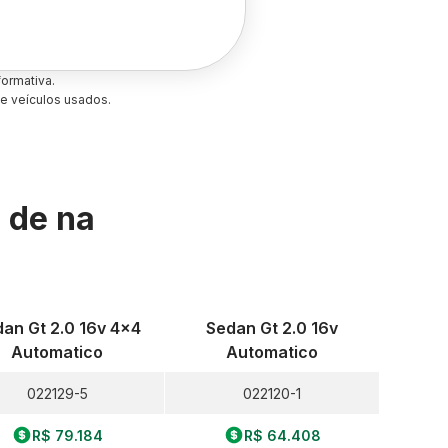
ormativa.
e veículos usados.
s de
na
an Gt 2.0 16v 4x4
Sedan Gt 2.0 16v
Automatico
Automatico
022129-5
022120-1
R$ 79.184
R$ 64.408