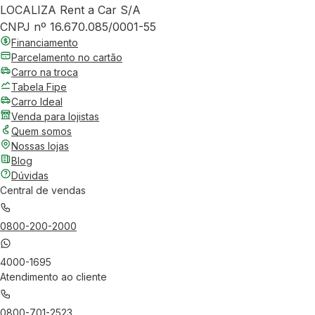
LOCALIZA Rent a Car S/A
CNPJ nº 16.670.085/0001-55
Financiamento
Parcelamento no cartão
Carro na troca
Tabela Fipe
Carro Ideal
Venda para lojistas
Quem somos
Nossas lojas
Blog
Dúvidas
Central de vendas
0800-200-2000
4000-1695
Atendimento ao cliente
0800-701-2523