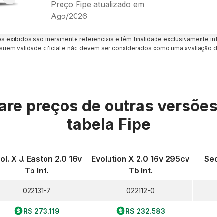
Preço Fipe atualizado em
Ago/2026
es exibidos são meramente referenciais e têm finalidade exclusivamente inf
uem validade oficial e não devem ser considerados como uma avaliação d
re preços de outras versõe
tabela Fipe
ol. X J. Easton 2.0 16v
Evolution X 2.0 16v 295cv
Sed
Tb Int.
Tb Int.
022131-7
022112-0
R$ 273.119
R$ 232.583