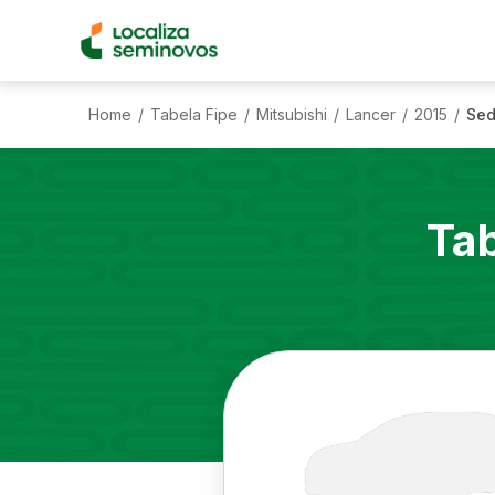
Home
Tabela Fipe
Mitsubishi
Lancer
2015
Sed
/
/
/
/
/
Ta