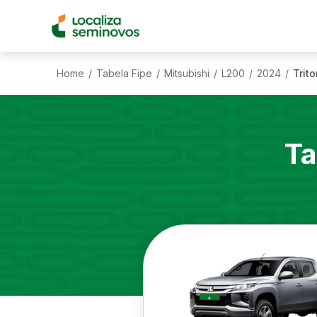
Home
Tabela Fipe
Mitsubishi
L200
2024
Trit
/
/
/
/
/
Ta