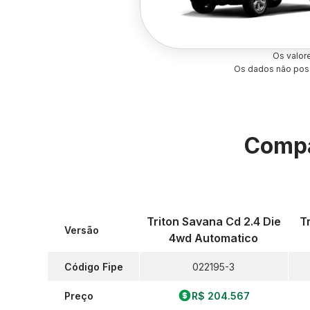
Os valor
Os dados não poss
Compa
Triton Savana Cd 2.4 Die
T
Versão
4wd Automatico
Código Fipe
022195-3
Preço
R$ 204.567