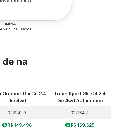
Nova consulta
ormativa.
e veículos usados.
s de
na
n Outdoor Glx Cd 2.4
Triton Sport Gls Cd 2.4
Die 4wd
Die 4wd Automatico
022189-9
022164-3
R$ 149.498
R$ 169.625