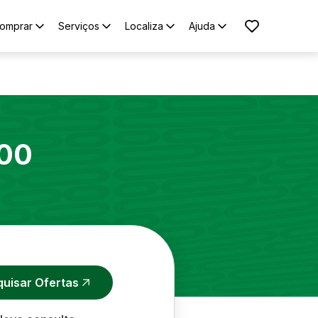
omprar
Serviços
Localiza
Ajuda
00
quisar Ofertas