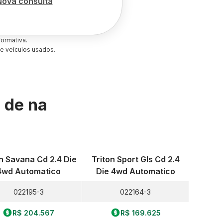
Nova consulta
ormativa.
e veículos usados.
s de
na
on Savana Cd 2.4 Die
Triton Sport Gls Cd 2.4
4wd Automatico
Die 4wd Automatico
022195-3
022164-3
R$ 204.567
R$ 169.625