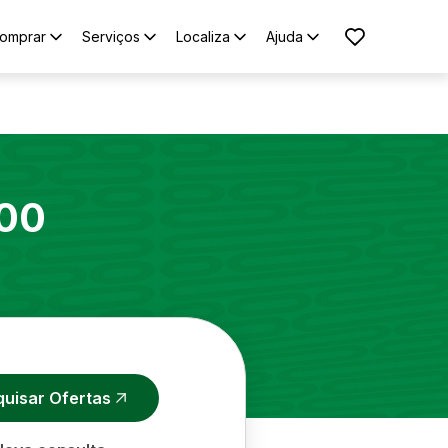
omprar
Serviços
Localiza
Ajuda
00
quisar Ofertas