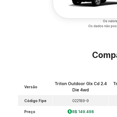
Os valor
Os dados não poss
Compa
Triton Outdoor Glx Cd 2.4
T
Versão
Die 4wd
Código Fipe
022189-9
Preço
R$ 149.498