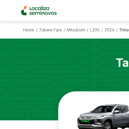
Home
Tabela Fipe
Mitsubishi
L200
2024
Trit
/
/
/
/
/
Ta