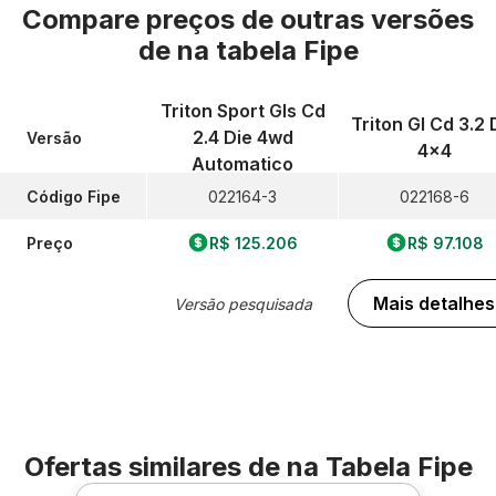
Compare preços de outras versões
de
na tabela Fipe
Triton Sport Gls Cd
Triton Gl Cd 3.2 
2.4 Die 4wd
Versão
4x4
Automatico
Código Fipe
022164-3
022168-6
Preço
R$ 125.206
R$ 97.108
Mais detalhes
Versão pesquisada
Ofertas similares de
na Tabela Fipe