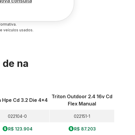
Nova consulta
ormativa.
e veículos usados.
s de
na
Triton Outdoor 2.4 16v Cd
n Hpe Cd 3.2 Die 4x4
Flex Manual
022104-0
022151-1
R$ 123.904
R$ 87.203