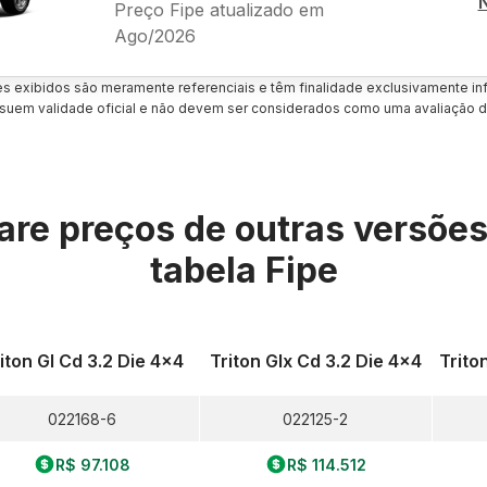
Preço Fipe atualizado em
Ago/2026
es exibidos são meramente referenciais e têm finalidade exclusivamente inf
uem validade oficial e não devem ser considerados como uma avaliação d
re preços de outras versõe
tabela Fipe
iton Gl Cd 3.2 Die 4x4
Triton Glx Cd 3.2 Die 4x4
Trito
022168-6
022125-2
R$ 97.108
R$ 114.512