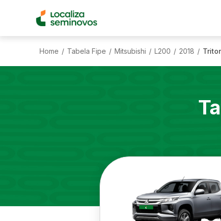
Home
Tabela Fipe
Mitsubishi
L200
2018
Trito
/
/
/
/
/
Ta