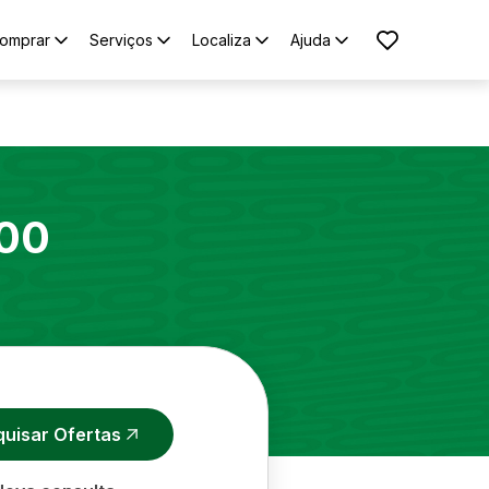
omprar
Serviços
Localiza
Ajuda
00
quisar Ofertas