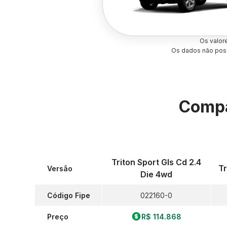
Os valor
Os dados não poss
Compa
Triton Sport Gls Cd 2.4
Tr
Versão
Die 4wd
Código Fipe
022160-0
Preço
R$ 114.868