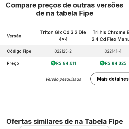
Compare preços de outras versões
de
na tabela Fipe
Triton Glx Cd 3.2 Die
Tri.hls Chrome E
Versão
4x4
2.4 Cd Flex Man
Código Fipe
022125-2
022141-4
Preço
R$ 94.611
R$ 84.325
Mais detalhes
Versão pesquisada
Ofertas similares de
na Tabela Fipe