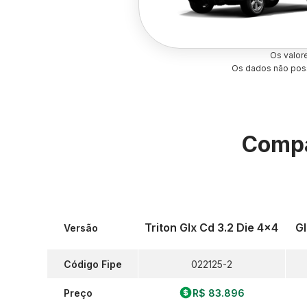
Os valor
Os dados não poss
Compa
Triton Glx Cd 3.2 Die 4x4
Gl
Versão
Código Fipe
022125-2
Preço
R$ 83.896