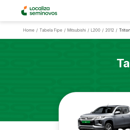
Home
Tabela Fipe
Mitsubishi
L200
2012
Trito
/
/
/
/
/
Ta