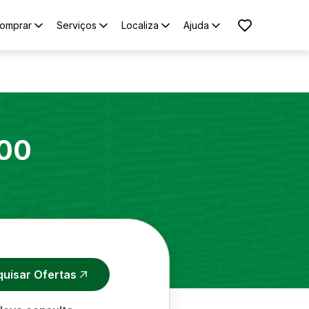
omprar
Serviços
Localiza
Ajuda
00
quisar Ofertas