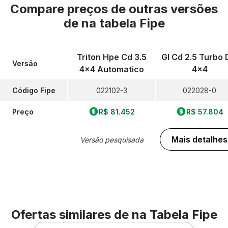
Compare preços de outras versões
de
na tabela Fipe
Triton Hpe Cd 3.5
Gl Cd 2.5 Turbo 
Versão
4x4 Automatico
4x4
Código Fipe
022102-3
022028-0
Preço
R$ 81.452
R$ 57.804
Mais detalhes
Versão pesquisada
Ofertas similares de
na Tabela Fipe