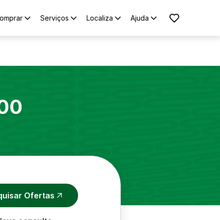
omprar
Serviços
Localiza
Ajuda
00
quisar Ofertas