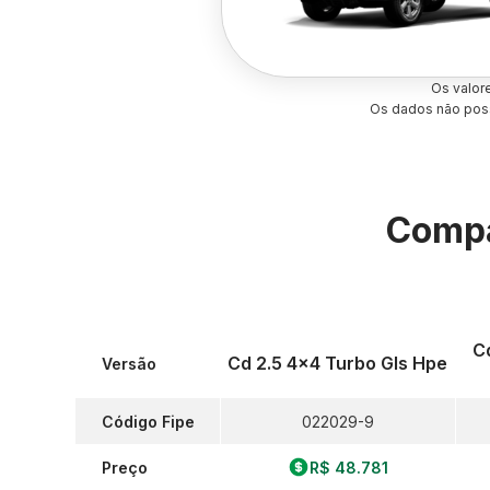
Os valor
Os dados não poss
Compa
C
Cd 2.5 4x4 Turbo Gls Hpe
Versão
Código Fipe
022029-9
Preço
R$ 48.781