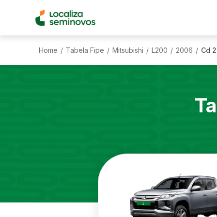
Home
Tabela Fipe
Mitsubishi
L200
2006
Cd 2
/
/
/
/
/
Ta