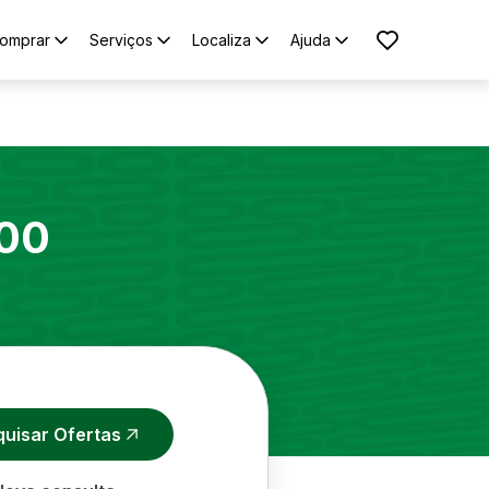
omprar
Serviços
Localiza
Ajuda
00
quisar Ofertas