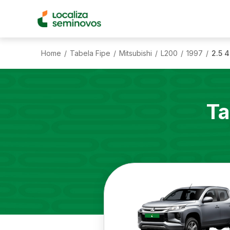
Home
Tabela Fipe
Mitsubishi
L200
1997
2.5 
/
/
/
/
/
Ta