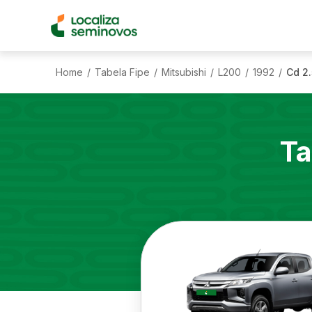
Home
Tabela Fipe
Mitsubishi
L200
1992
Cd 2
/
/
/
/
/
Ta