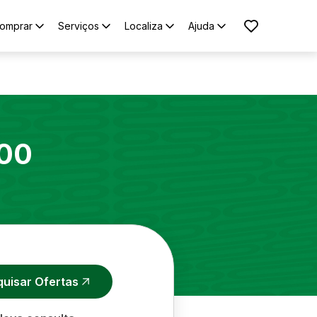
omprar
Serviços
Localiza
Ajuda
00
quisar Ofertas