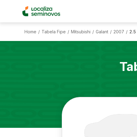
Home
Tabela Fipe
Mitsubishi
Galant
2007
2.5
/
/
/
/
/
Ta