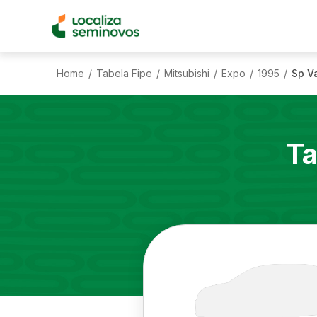
Home
Tabela Fipe
Mitsubishi
Expo
1995
Sp V
/
/
/
/
/
Ta