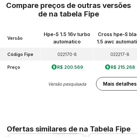
Compare preços de outras versões
de
na tabela Fipe
Hpe-S 1.5 16v turbo
Cross hpe-S bla
Versão
automatico
1.5 awc automat
Código Fipe
022170-8
022217-8
Preço
R$ 200.569
R$ 215.268
Mais detalhes
Versão pesquisada
Ofertas similares de
na Tabela Fipe
Foto 360º