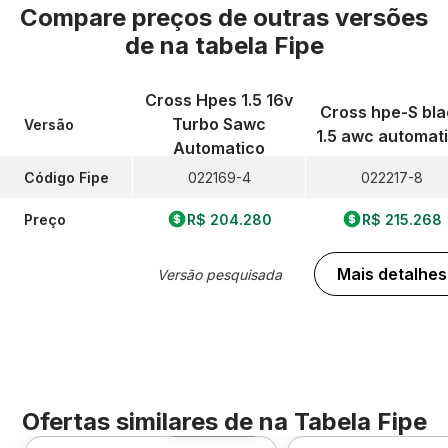
Compare preços de outras versões
de
na tabela Fipe
Cross Hpes 1.5 16v
Cross hpe-S bla
Turbo Sawc
Versão
1.5 awc automat
Automatico
Código Fipe
022169-4
022217-8
Preço
R$ 204.280
R$ 215.268
Mais detalhes
Versão pesquisada
Ofertas similares de
na Tabela Fipe
Foto 360º