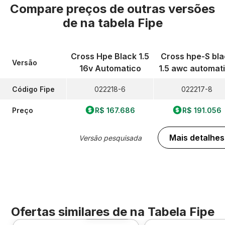
Compare preços de outras versões
de
na tabela Fipe
Cross Hpe Black 1.5
Cross hpe-S bla
Versão
16v Automatico
1.5 awc automat
Código Fipe
022218-6
022217-8
Preço
R$ 167.686
R$ 191.056
Mais detalhes
Versão pesquisada
Ofertas similares de
na Tabela Fipe
Foto 360º