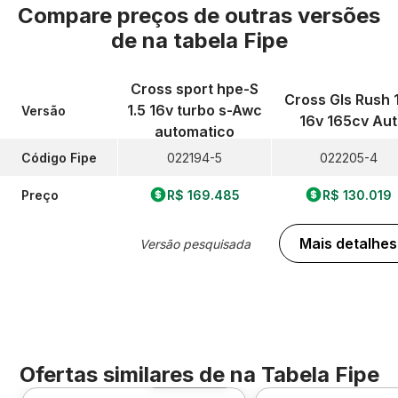
Compare preços de outras versões
de
na tabela Fipe
Cross sport hpe-S
Cross Gls Rush 1
1.5 16v turbo s-Awc
Versão
16v 165cv Aut
automatico
Código Fipe
022194-5
022205-4
Preço
R$ 169.485
R$ 130.019
Mais detalhes
Versão pesquisada
Ofertas similares de
na Tabela Fipe
Foto 360º