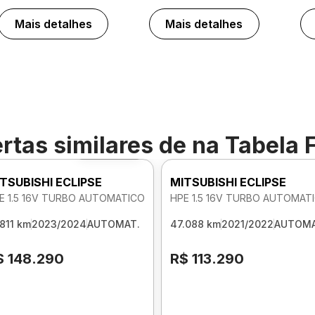
Mais detalhes
Mais detalhes
rtas similares de
na Tabela 
Foto 360º
TSUBISHI ECLIPSE
MITSUBISHI ECLIPSE
E 1.5 16V TURBO AUTOMATICO
HPE 1.5 16V TURBO AUTOMAT
.811 km
2023/2024
AUTOMAT.
47.088 km
2021/2022
AUTOMA
$ 148.290
R$ 113.290