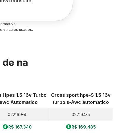
Nova consulta
ormativa.
e veículos usados.
s de
na
 Hpes 1.5 16v Turbo
Cross sport hpe-S 1.5 16v
awc Automatico
turbo s-Awc automatico
022169-4
022194-5
R$ 167.340
R$ 169.485