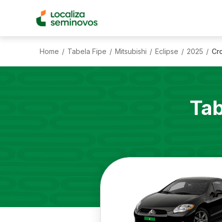
Home
Tabela Fipe
Mitsubishi
Eclipse
2025
Cr
/
/
/
/
/
Tab