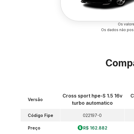
Os valor
Os dados não poss
Compa
Cross sport hpe-S 1.5 16v
C
Versão
turbo automatico
Código Fipe
022197-0
Preço
R$ 162.882