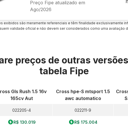
Preço Fipe atualizado em
Ago/2026
es exibidos são meramente referenciais e têm finalidade exclusivamente inf
uem validade oficial e não devem ser considerados como uma avaliação d
re preços de outras versõe
tabela Fipe
ross Gls Rush 1.5 16v
Cross hpe-S mtsport 1.5
Cross
165cv Aut
awc automatico
S
022205-4
022211-9
R$ 130.019
R$ 175.004