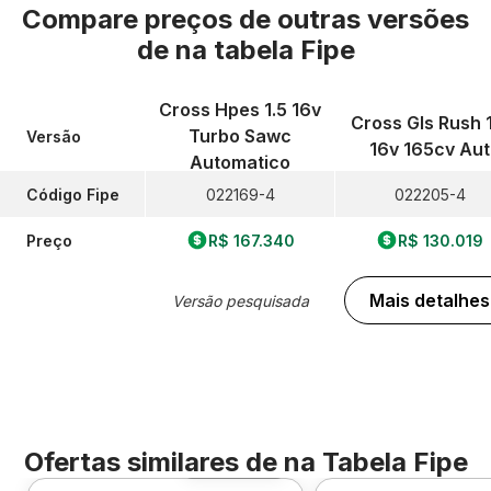
Compare preços de outras versões
de
na tabela Fipe
Cross Hpes 1.5 16v
Cross Gls Rush 1
Turbo Sawc
Versão
16v 165cv Aut
Automatico
Código Fipe
022169-4
022205-4
Preço
R$ 167.340
R$ 130.019
Mais detalhes
Versão pesquisada
Ofertas similares de
na Tabela Fipe
Foto 360º