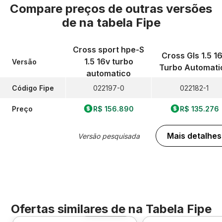
Compare preços de outras versões
de
na tabela Fipe
Cross sport hpe-S
Cross Gls 1.5 1
1.5 16v turbo
Versão
Turbo Automati
automatico
Código Fipe
022197-0
022182-1
Preço
R$ 156.890
R$ 135.276
Mais detalhes
Versão pesquisada
Ofertas similares de
na Tabela Fipe
Foto 360º