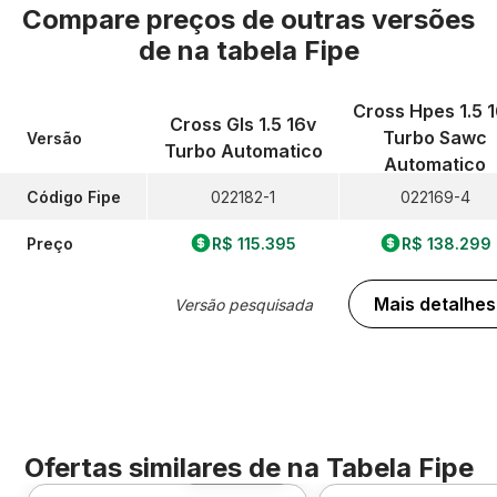
Compare preços de outras versões
de
na tabela Fipe
Cross Hpes 1.5 
Cross Gls 1.5 16v
Turbo Sawc
Versão
Turbo Automatico
Automatico
Código Fipe
022182-1
022169-4
Preço
R$ 115.395
R$ 138.299
Mais detalhes
Versão pesquisada
Ofertas similares de
na Tabela Fipe
Foto 360º