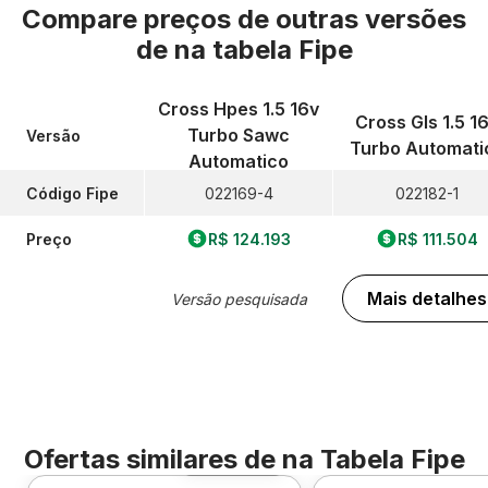
Compare preços de outras versões
de
na tabela Fipe
Cross Hpes 1.5 16v
Cross Gls 1.5 1
Turbo Sawc
Versão
Turbo Automati
Automatico
Código Fipe
022169-4
022182-1
Preço
R$ 124.193
R$ 111.504
Mais detalhes
Versão pesquisada
Ofertas similares de
na Tabela Fipe
Foto 360º