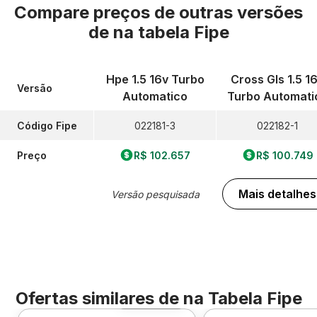
Compare preços de outras versões
de
na tabela Fipe
Hpe 1.5 16v Turbo
Cross Gls 1.5 1
Versão
Automatico
Turbo Automati
Código Fipe
022181-3
022182-1
Preço
R$ 102.657
R$ 100.749
Mais detalhes
Versão pesquisada
Ofertas similares de
na Tabela Fipe
Foto 360º