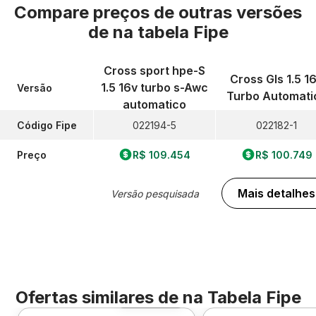
Compare preços de outras versões
de
na tabela Fipe
Cross sport hpe-S
Cross Gls 1.5 1
1.5 16v turbo s-Awc
Versão
Turbo Automati
automatico
Código Fipe
022194-5
022182-1
Preço
R$ 109.454
R$ 100.749
Mais detalhes
Versão pesquisada
Ofertas similares de
na Tabela Fipe
Foto 360º