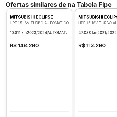
Ofertas similares de
na Tabela Fipe
Foto 360º
MITSUBISHI ECLIPSE
MITSUBISHI ECLIP
HPE 1.5 16V TURBO AUTOMATICO
HPE 1.5 16V TURBO 
10.811 km
2023/2024
AUTOMAT.
47.088 km
2021/2022
R$ 148.290
R$ 113.290