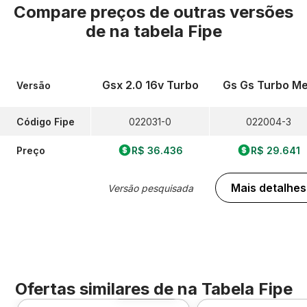
Compare preços de outras versões
de
na tabela Fipe
Gsx 2.0 16v Turbo
Gs Gs Turbo M
Versão
Código Fipe
022031-0
022004-3
Preço
R$ 36.436
R$ 29.641
Mais detalhes
Versão pesquisada
Ofertas similares de
na Tabela Fipe
Foto 360º